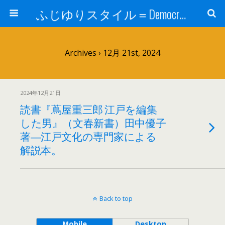
ふじゆりスタイル＝Democratic Luxury ＠花祭窯＝＝
Archives › 12月 21st, 2024
2024年12月21日
読書『蔦屋重三郎 江戸を編集
した男』（文春新書）田中優子
著―江戸文化の専門家による
解説本。
Back to top
Mobile
Desktop