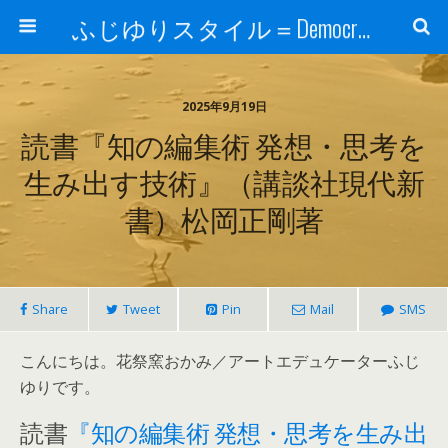
ふじゆりスタイル＝Democratic Luxury ＠花祭窯＝＝
2025年9月19日
読書『知の編集術 発想・思考を
生み出す技術』（講談社現代新
書）松岡正剛著
Share
Tweet
Pin
Mail
SMS
こんにちは。花祭窯おかみ／アートエデュケーターふじ
ゆりです。
読書
『知の編集術 発想・思考を生み出